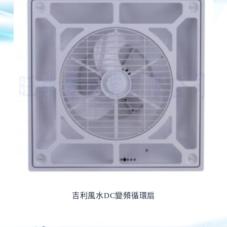
吉利風水DC變頻循環扇